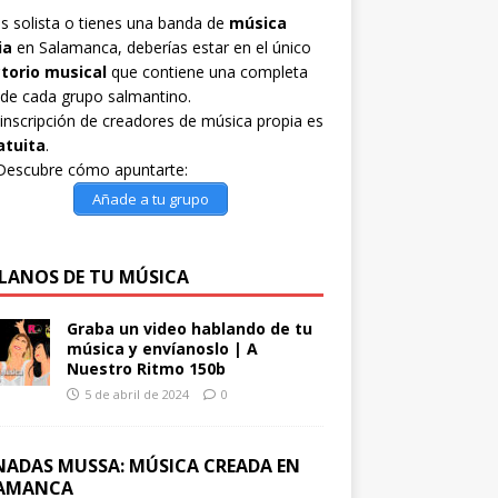
es solista o tienes una banda de
música
ia
en Salamanca, deberías estar en el único
ctorio musical
que contiene una completa
 de cada grupo salmantino.
inscripción de creadores de música propia es
atuita
.
Descubre cómo apuntarte:
Añade a tu grupo
LANOS DE TU MÚSICA
Graba un video hablando de tu
música y envíanoslo | A
Nuestro Ritmo 150b
5 de abril de 2024
0
NADAS MUSSA: MÚSICA CREADA EN
AMANCA