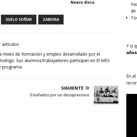
Nuevo disco.
Fac
de
Tod
SUELO SOÑAR
ZAMORA
 artículos
Y si 
años
a mixto de formación y empleo desarrollado por el
odrigo. Sus alumnos/trabajadores participan en El MES
te programa.
En el
recor
SIGUIENTE
Estafados por un desaprensivo