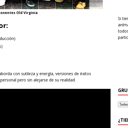
nentes Old Virginia
Si ti
or:
aníma
todos
parti
oducción)
s)
aborda con sutileza y energía, versiones de éxitos
personal pero sin alejarse de su realidad.
GRU
¿TI