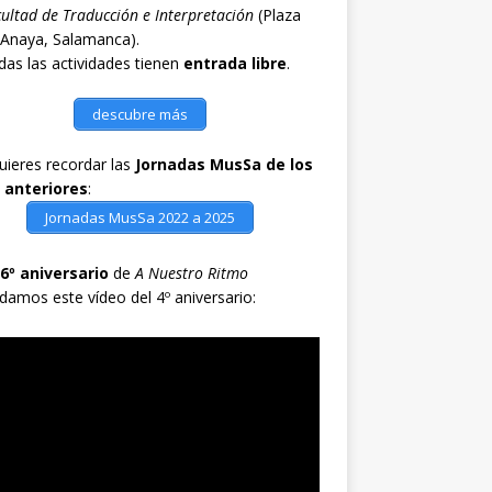
ultad de Traducción e Interpretación
(Plaza
 Anaya, Salamanca).
as las actividades tienen
entrada libre
.
descubre más
quieres recordar las
Jornadas MusSa de los
 anteriores
:
Jornadas MusSa 2022 a 2025
6º aniversario
de
A Nuestro Ritmo
damos este vídeo del 4º aniversario: