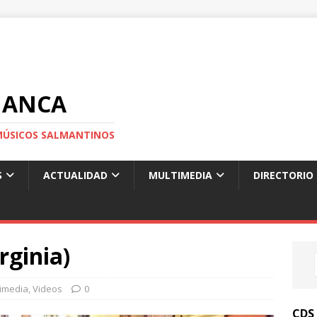
MANCA
S MÚSICOS SALMANTINOS
S
ACTUALIDAD
MULTIMEDIA
DIRECTORIO
rginia)
imedia
,
Videos
0
CDS