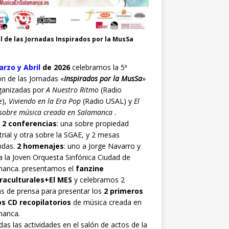
l de las Jornadas Inspirados por la MusSa
rzo y Abril
de 2026
celebramos la 5ª
ón de las Jornadas «
Inspirados por la MusSa
»
ganizadas por
A Nuestro Ritmo
(Radio
e),
Viviendo en la Era Pop
(Radio USAL) y
El
sobre música creada en Salamanca .
o
2 conferencias
: una sobre propiedad
trial y otra sobre la SGAE, y 2 mesas
ndas.
2 homenajes
: uno a Jorge Navarro y
a la Joven Orquesta Sinfónica Ciudad de
manca. presentamos el
fanzine
raculturales+El MES
y celebramos 2
s de prensa para presentar los
2 primeros
os CD recopilatorios
de música creada en
manca.
as las actividades en el salón de actos de la