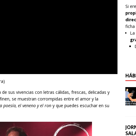
Si er
prop
dire
ficha
La 
gr
HÁB
ra)
de sus vivencias con letras cálidas, frescas, delicadas y
nen, se muestran corrompidas entre el amor y la
la poesía, el veneno y el ron
y que puedes escuchar en su
JOR
SAL