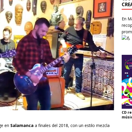
CRE
En Ma
recop
prom
CD re
músi
ge en
Salamanca
a finales del 2018, con un estilo mezcla