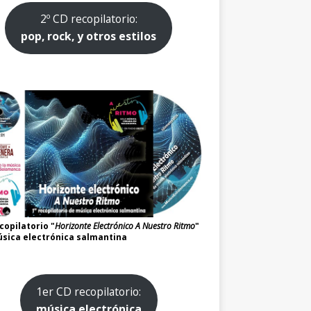
2º CD recopilatorio:
pop, rock, y otros estilos
copilatorio "
Horizonte Electrónico A Nuestro Ritmo
"
sica electrónica salmantina
1er CD recopilatorio:
música electrónica