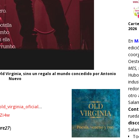
Carte
2026
En
Ma
edici
coor
Oest
MES, 
ld Virginia, sino un regalo al mundo concedido por Antonio
Hub
Nuevo
indus
redo
otro 
Sala
d_virginia_oficial
…
Cont
Zi4w
rueda
disc
ure27
)
Sala
Tod