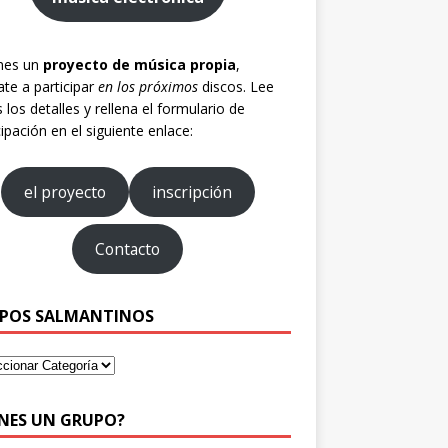
enes un
proyecto de música propia
,
te a participar
en los próximos
discos. Lee
 los detalles y rellena el formulario de
cipación en el siguiente enlace:
el proyecto
inscripción
Contacto
POS SALMANTINOS
ENES UN GRUPO?