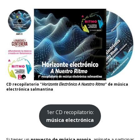
CD recopilatorio "
Horizonte Electrónico A Nuestro Ritmo
" de música
electrónica salmantina
1er CD recopilatorio:
música electrónica
Si tienes un
proyecto de música propia
, anímate a participar