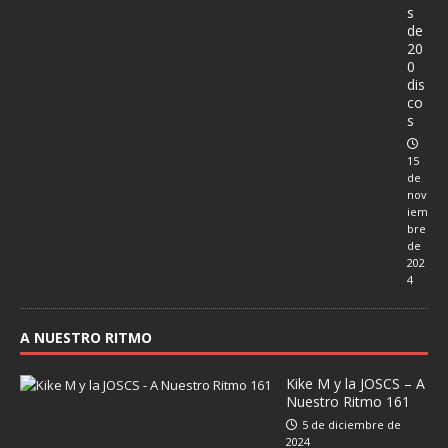
s
de
20
0
dis
co
s
15
de
nov
iem
bre
de
202
4
A NUESTRO RITMO
Kike M y la JOSCS – A
Nuestro Ritmo 161
5 de diciembre de
2024