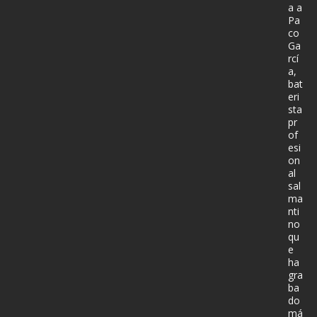
a a
Pa
co
Ga
rcí
a,
bat
eri
sta
pr
of
esi
on
al
sal
ma
nti
no
qu
e
ha
gra
ba
do
má