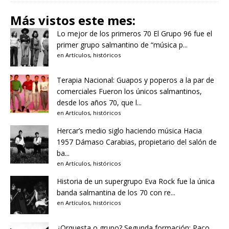
Más vistos este mes:
Lo mejor de los primeros 70
El Grupo 96 fue el
primer grupo salmantino de “música p...
en
Artículos
,
históricos
Terapia Nacional: Guapos y poperos a la par de
comerciales
Fueron los únicos salmantinos,
desde los años 70, que l...
en
Artículos
,
históricos
Hercar’s medio siglo haciendo música
Hacia
1957 Dámaso Carabias, propietario del salón de
ba...
en
Artículos
,
históricos
Historia de un supergrupo
Eva Rock fue la única
banda salmantina de los 70 con re...
en
Artículos
,
históricos
¿Orquesta o grupo?
Segunda formación: Paco