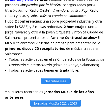
Jornadas «
Inspirados por la MusSa
» coorganizadas por
A
Nuestro Ritmo
(Radio Oeste),
Viviendo en la Era Pop
(Radio
USAL) y
El MES, sobre música creada en Salamanca .
Hubo
2 conferencias
: una sobre propiedad industrial y otra
sobre la SGAE, y 2 mesas redondas.
2 homenajes
: uno a
Jorge Navarro y otro a la Joven Orquesta Sinfónica Ciudad de
Salamanca. presentamos el
fanzine Contraculturales+El
MES
y celebramos 2 ruedas de prensa para presentar los
2
primeros discos CD recopilatorios
de música creada en
Salamanca.
Todas las actividades en el salón de actos de la
Facultad de
Traducción e Interpretación
(Plaza de Anaya, Salamanca).
Todas las actividades tienen
entrada libre
.
descubre más
Y si quieres recordar las
Jornadas MusSa de los años
anteriores
:
Jornadas MusSa 2022 a 2025