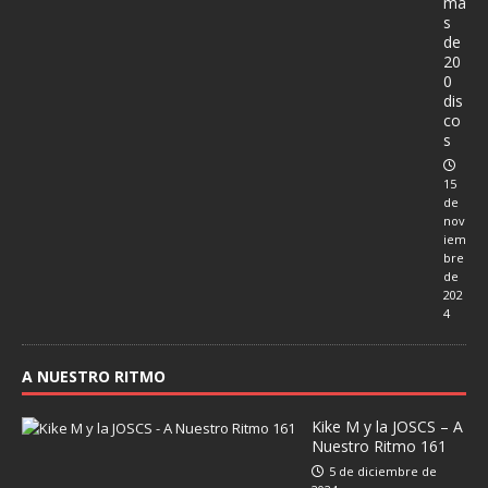
má
s
de
20
0
dis
co
s
15
de
nov
iem
bre
de
202
4
A NUESTRO RITMO
Kike M y la JOSCS – A
Nuestro Ritmo 161
5 de diciembre de