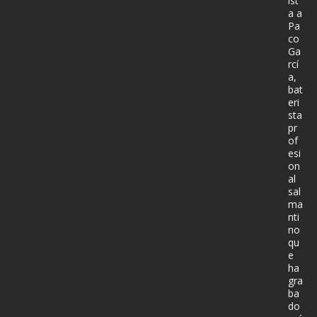
ist
a a
Pa
co
Ga
rcí
a,
bat
eri
sta
pr
of
esi
on
al
sal
ma
nti
no
qu
e
ha
gra
ba
do