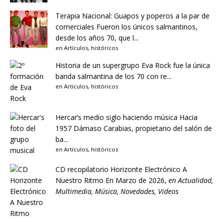
Terapia Nacional: Guapos y poperos a la par de
comerciales
Fueron los únicos salmantinos,
desde los años 70, que l...
en
Artículos
,
históricos
Historia de un supergrupo
Eva Rock fue la única
banda salmantina de los 70 con re...
en
Artículos
,
históricos
Hercar’s medio siglo haciendo música
Hacia
1957 Dámaso Carabias, propietario del salón de
ba...
en
Artículos
,
históricos
CD recopilatorio Horizonte Electrónico A
Nuestro Ritmo
En Marzo de 2026,
en
Actualidad
,
Multimedia
,
Música
,
Novedades
,
Videos