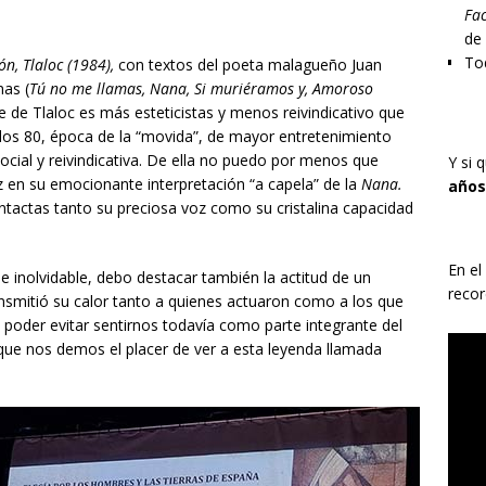
Fac
de
Tod
ón, Tlaloc (1984),
con textos del poeta malagueño Juan
mas (
Tú no me llamas, Nana, Si muriéramos y, Amoroso
 de Tlaloc es más esteticistas y menos reivindicativo que
 los 80, época de la “movida”, de mayor entretenimiento
ocial y reivindicativa. De ella no puedo por menos que
Y si 
z en su emocionante interpretación “a capela” de la
Nana.
años
tactas tanto su preciosa voz como su cristalina capacidad
En el
he inolvidable, debo destacar también la actitud de un
recor
ansmitió su calor tanto a quienes actuaron como a los que
in poder evitar sentirnos todavía como parte integrante del
 que nos demos el placer de ver a esta leyenda llamada