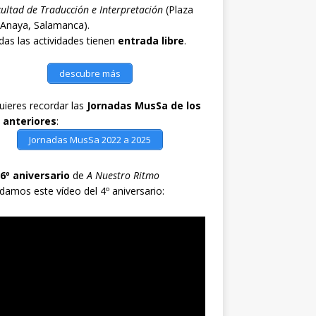
ultad de Traducción e Interpretación
(Plaza
 Anaya, Salamanca).
as las actividades tienen
entrada libre
.
descubre más
quieres recordar las
Jornadas MusSa de los
 anteriores
:
Jornadas MusSa 2022 a 2025
6º aniversario
de
A Nuestro Ritmo
damos este vídeo del 4º aniversario: