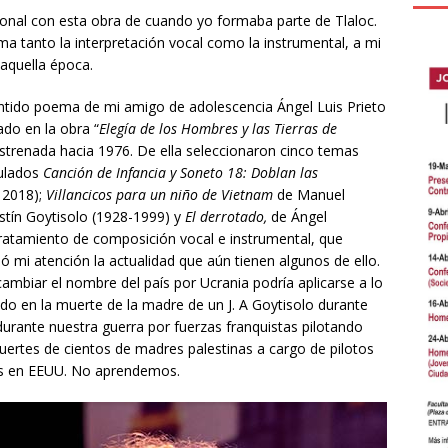
nal con esta obra de cuando yo formaba parte de Tlaloc.
a tanto la interpretación vocal como la instrumental, a mi
 aquella época.
entido poema de mi amigo de adolescencia Ángel Luis Prieto
do en la obra “
Elegía de los Hombres y las Tierras de
strenada hacia 1976. De ella seleccionaron cinco temas
ulados
Canción de Infancia y Soneto 18: Doblan las
 2018);
Villancicos para un niño de Vietnam
de Manuel
tín Goytisolo (1928-1999) y
El derrotado,
de Ángel
tratamiento de composición vocal e instrumental, que
ó mi atención la actualidad que aún tienen algunos de ello.
ambiar el nombre del país por Ucrania podría aplicarse a lo
rado en la muerte de la madre de un J. A Goytisolo durante
rante nuestra guerra por fuerzas franquistas pilotando
uertes de cientos de madres palestinas a cargo de pilotos
os en EEUU. No aprendemos.