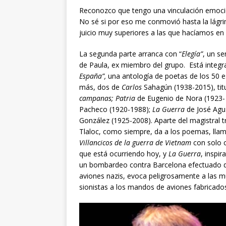
Reconozco que tengo una vinculación emocio
No sé si por eso me conmovió hasta la lágrim
juicio muy superiores a las que hacíamos en
La segunda parte arranca con “
Elegía”
, un s
de Paula, ex miembro del grupo. Está integra
España”,
una antología de poetas de los 50 e
más, dos de
Carlos
Sahagún (1938-2015), tit
campanas; Patria
de Eugenio de Nora (1923-
Pacheco (1920-1988);
La Guerra
de José Agus
González (1925-2008). Aparte del magistral 
Tlaloc, como siempre, da a los poemas, llam
Villancicos de la guerra de Vietnam
con solo c
que está ocurriendo hoy, y
La Guerra
, inspi
un bombardeo contra Barcelona efectuado du
aviones nazis, evoca peligrosamente a las m
sionistas a los mandos de aviones fabricad