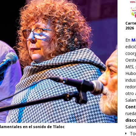
Carte
2026
En
Ma
edici
coor
Oest
MES, 
Hub
indus
redo
otro 
Sala
Cont
rueda
disc
Sala
damentales en el sonido de Tlaloc
Tod