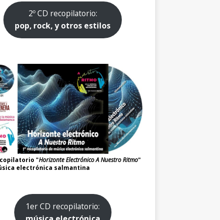
2º CD recopilatorio:
pop, rock, y otros estilos
copilatorio "
Horizonte Electrónico A Nuestro Ritmo
"
sica electrónica salmantina
1er CD recopilatorio:
música electrónica