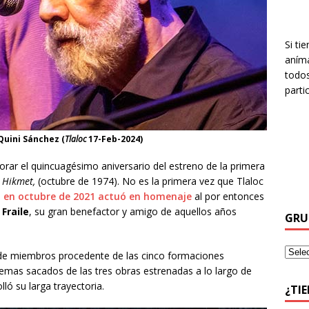
Si ti
aníma
todos
parti
Quini Sánchez (
Tlaloc
17-Feb-2024)
rar el quincuagésimo aniversario del estreno de la primera
 Hikmet,
(octubre de 1974). No es la primera vez que Tlaloc
e
en octubre de 2021 actuó en homenaje
al por entonces
Fraile
, su gran benefactor y amigo de aquellos años
GRU
o de miembros procedente de las cinco formaciones
 temas sacados de las tres obras estrenadas a lo largo de
ló su larga trayectoria.
¿TI