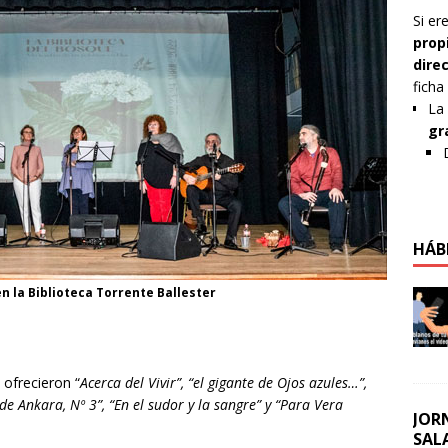
Si er
prop
dire
ficha
La 
gr
HÁB
n la Biblioteca Torrente Ballester
ofrecieron “
Acerca del Vivir”, “el gigante de Ojos azules…”,
de Ankara, Nº 3”, “En el sudor y la sangre” y “Para Vera
JOR
SAL