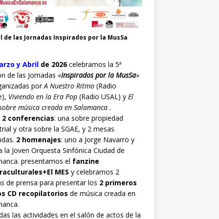
l de las Jornadas Inspirados por la MusSa
rzo y Abril
de 2026
celebramos la 5ª
ón de las Jornadas «
Inspirados por la MusSa
»
ganizadas por
A Nuestro Ritmo
(Radio
e),
Viviendo en la Era Pop
(Radio USAL) y
El
sobre música creada en Salamanca .
o
2 conferencias
: una sobre propiedad
trial y otra sobre la SGAE, y 2 mesas
ndas.
2 homenajes
: uno a Jorge Navarro y
a la Joven Orquesta Sinfónica Ciudad de
manca. presentamos el
fanzine
raculturales+El MES
y celebramos 2
s de prensa para presentar los
2 primeros
os CD recopilatorios
de música creada en
manca.
as las actividades en el salón de actos de la