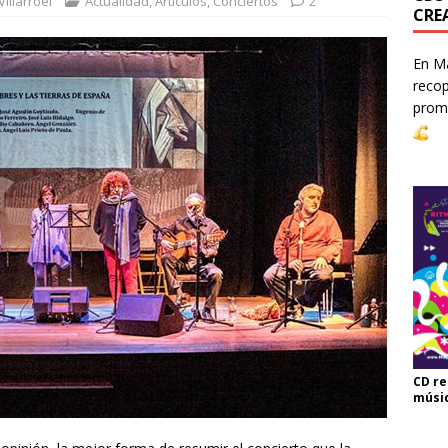
illarroel
Actualidad
,
Artículos
,
Conciertos
2
CRE
En Ma
recop
prom
CD re
músi