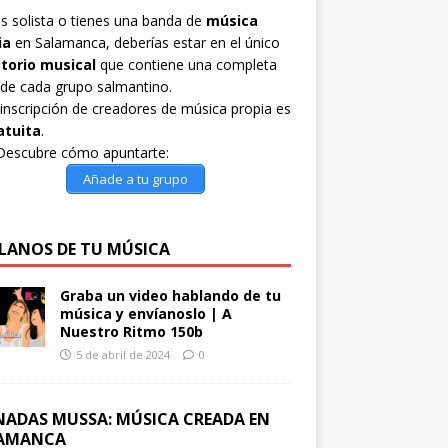
es solista o tienes una banda de
música
ia
en Salamanca, deberías estar en el único
ctorio musical
que contiene una completa
 de cada grupo salmantino.
inscripción de creadores de música propia es
atuita
.
Descubre cómo apuntarte:
Añade a tu grupo
LANOS DE TU MÚSICA
Graba un video hablando de tu
música y envíanoslo | A
Nuestro Ritmo 150b
5 de abril de 2024
0
NADAS MUSSA: MÚSICA CREADA EN
AMANCA