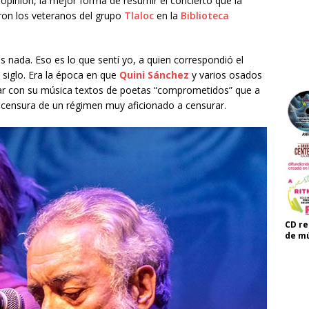
opinión, la mejor forma de resumir el concierto que la
ron los veteranos del grupo
Tlaloc
en la
Biblioteca
 nada. Eso es lo que sentí yo, a quien correspondió el
siglo. Era la época en que
Quini Sánchez
y varios osados
ropar con su música textos de poetas “comprometidos” que a
 censura de un régimen muy aficionado a censurar.
CD re
de mú